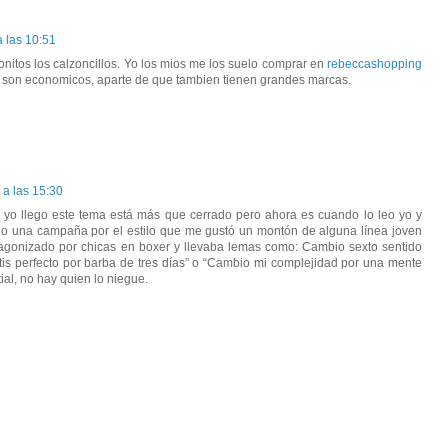
 las 10:51
itos los calzoncillos. Yo los mios me los suelo comprar en
rebeccashopping
 son economicos, aparte de que tambien tienen grandes marcas.
 a las 15:30
yo llego este tema está más que cerrado pero ahora es cuando lo leo yo y
rdo una campaña por el estilo que me gustó un montón de alguna línea joven
agonizado por chicas en boxer y llevaba lemas como: Cambio sexto sentido
utis perfecto por barba de tres días” o “Cambio mi complejidad por una mente
ial, no hay quien lo niegue.