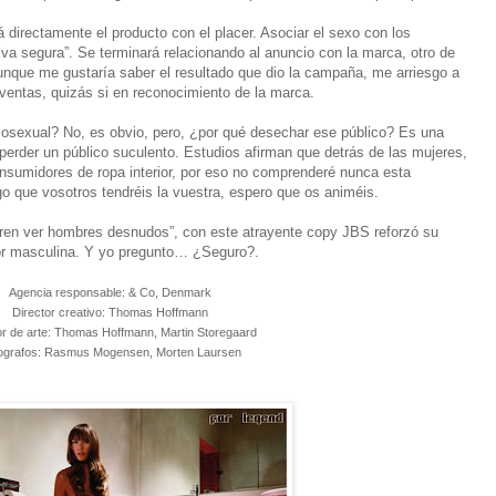
rá directamente el producto con el placer. Asociar el sexo con los
va segura”. Se terminará relacionando al anuncio con la marca, otro de
unque me gustaría saber el resultado que dio la campaña, me arriesgo a
 ventas, quizás si en reconocimiento de la marca.
mosexual? No, es obvio, pero, ¿por qué desechar ese público? Es una
perder un público suculento. Estudios afirman que detrás de las mujeres,
sumidores de ropa interior, por eso no comprenderé nunca esta
 que vosotros tendréis la vuestra, espero que os animéis.
eren ver hombres desnudos”, con este atrayente copy JBS reforzó su
or masculina. Y yo pregunto… ¿Seguro?.
Agencia responsable: & Co, Denmark
Director creativo: Thomas Hoffmann
or de arte: Thomas Hoffmann, Martin Storegaard
ografos: Rasmus Mogensen, Morten Laursen