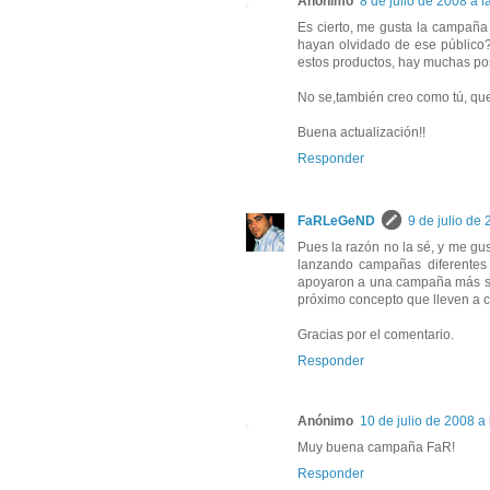
Anónimo
8 de julio de 2008 a l
Es cierto, me gusta la campaña 
hayan olvidado de ese público?
estos productos, hay muchas pos
No se,también creo como tú, que
Buena actualización!!
Responder
FaRLeGeND
9 de julio de 
Pues la razón no la sé, y me gus
lanzando campañas diferentes 
apoyaron a una campaña más sóli
próximo concepto que lleven a c
Gracias por el comentario.
Responder
Anónimo
10 de julio de 2008 a
Muy buena campaña FaR!
Responder