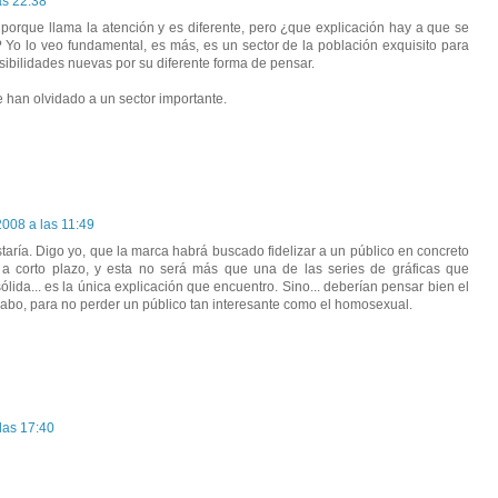
as 22:38
porque llama la atención y es diferente, pero ¿que explicación hay a que se
 Yo lo veo fundamental, es más, es un sector de la población exquisito para
ibilidades nuevas por su diferente forma de pensar.
 han olvidado a un sector importante.
2008 a las 11:49
taría. Digo yo, que la marca habrá buscado fidelizar a un público en concreto
a corto plazo, y esta no será más que una de las series de gráficas que
da... es la única explicación que encuentro. Sino... deberían pensar bien el
abo, para no perder un público tan interesante como el homosexual.
 las 17:40