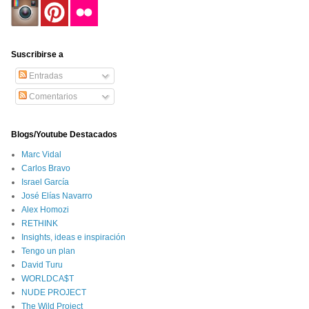
Suscribirse a
Entradas
Comentarios
Blogs/Youtube Destacados
Marc Vidal
Carlos Bravo
Israel García
José Elías Navarro
Alex Homozi
RETHINK
Insights, ideas e inspiración
Tengo un plan
David Turu
WORLDCA$T
NUDE PROJECT
The Wild Project