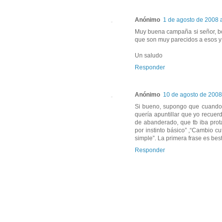
Anónimo
1 de agosto de 2008 a
Muy buena campaña si señor, bon
que son muy parecidos a esos y
Un saludo
Responder
Anónimo
10 de agosto de 2008
Si bueno, supongo que cuando 
quería apuntillar que yo recue
de abanderado, que tb iba prot
por instinto básico” ,“Cambio c
simple”. La primera frase es best
Responder