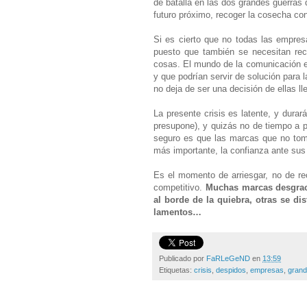
de batalla en las dos grandes guerras
futuro próximo, recoger la cosecha co
Si es cierto que no todas las empresa
puesto que también se necesitan re
cosas. El mundo de la comunicación e
y que podrían servir de solución para
no deja de ser una decisión de ellas ll
La presente crisis es latente, y dura
presupone), y quizás no de tiempo a p
seguro es que las marcas que no tom
más importante, la confianza ante sus 
Es el momento de arriesgar, no de re
competitivo.
Muchas marcas desgrac
al borde de la quiebra, otras se 
lamentos…
Publicado por
FaRLeGeND
en
13:59
Etiquetas:
crisis
,
despidos
,
empresas
,
gran