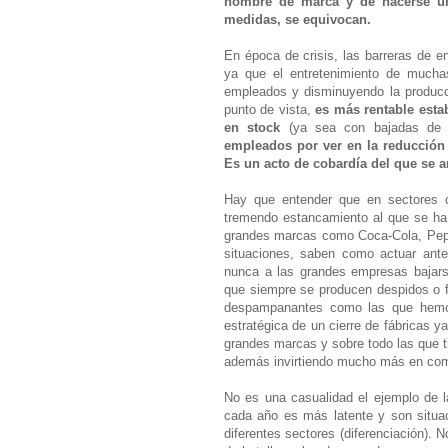
nombre de marca y de hacerse u
medidas, se equivocan.
En época de crisis, las barreras de e
ya que el entretenimiento de mucha
empleados y disminuyendo la producci
punto de vista,
es más rentable esta
en stock
(ya sea con bajadas de p
empleados por ver en la reducción d
Es un acto de cobardía del que se a
Hay que entender que en sectores co
tremendo estancamiento al que se ha 
grandes marcas como Coca-Cola, Pepsi
situaciones, saben como actuar ante
nunca a las grandes empresas bajars
que siempre se producen despidos o fa
despampanantes como las que hemos
estratégica de un cierre de fábricas 
grandes marcas y sobre todo las que ti
además invirtiendo mucho más en com
No es una casualidad el ejemplo de 
cada año es más latente y son situ
diferentes sectores (diferenciación). 