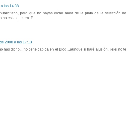
 a las 14:38
ublicitario, pero que no hayas dicho nada de la plata de la selección de
sto no es lo que era :P
de 2008 a las 17:13
mo has dicho... no tiene cabida en el Blog....aunque si haré alusión...jejej no te