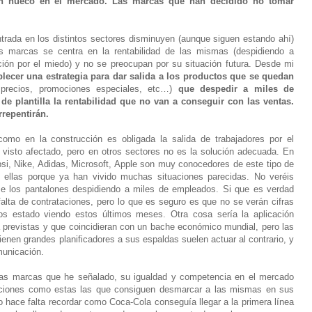
n hueco en el mercado. Las marcas que han decidido no tomar
ntrada en los distintos sectores disminuyen (aunque siguen estando ahí)
s marcas se centra en la rentabilidad de las mismas (despidiendo a
ón por el miedo) y no se preocupan por su situación futura. Desde mi
blecer una estrategia para dar salida a los productos que se quedan
recios, promociones especiales, etc…)
que despedir a miles de
e plantilla la rentabilidad que no van a conseguir con las ventas.
rrepentirán.
mo en la construcción es obligada la salida de trabajadores por el
visto afectado, pero en otros sectores no es la solución adecuada. En
, Nike, Adidas, Microsoft, Apple son muy conocedores de este tipo de
 ellas porque ya han vivido muchas situaciones parecidas. No veréis
e los pantalones despidiendo a miles de empleados. Si que es verdad
lta de contrataciones, pero lo que es seguro es que no se verán cifras
 estado viendo estos últimos meses. Otra cosa sería la aplicación
ya previstas y que coincidieran con un bache económico mundial, pero las
enen grandes planificadores a sus espaldas suelen actuar al contrario, y
unicación.
las marcas que he señalado, su igualdad y competencia en el mercado
aciones como estas las que consiguen desmarcar a las mismas en sus
No hace falta recordar como Coca-Cola conseguía llegar a la primera línea