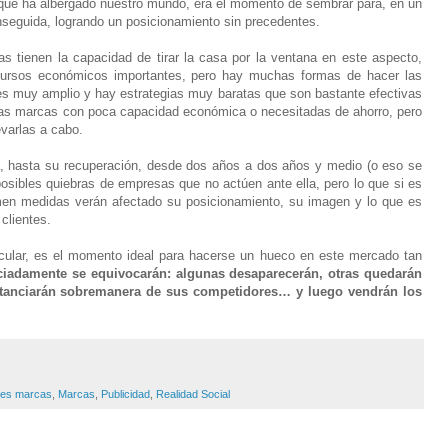
 que ha albergado nuestro mundo, era el momento de sembrar para, en un
nseguida, logrando un posicionamiento sin precedentes.
s tienen la capacidad de tirar la casa por la ventana en este aspecto,
cursos económicos importantes, pero hay muchas formas de hacer las
s muy amplio y hay estrategias muy baratas que son bastante efectivas
 las marcas con poca capacidad económica o necesitadas de ahorro, pero
evarlas a cabo.
rá, hasta su recuperación, desde dos años a dos años y medio (o eso se
osibles quiebras de empresas que no actúen ante ella, pero lo que si es
en medidas verán afectado su posicionamiento, su imagen y lo que es
clientes.
cular, es el momento ideal para hacerse un hueco en este mercado tan
iadamente se equivocarán: algunas desaparecerán, otras quedarán
distanciarán sobremanera de sus competidores… y luego vendrán los
des marcas
,
Marcas
,
Publicidad
,
Realidad Social